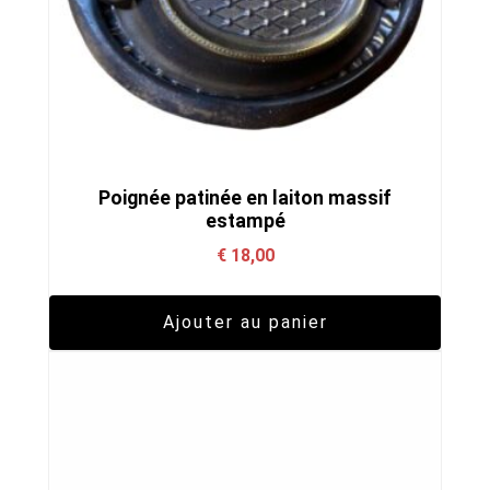
poli
Poignée patinée en laiton massif
estampé
€
18,00
Ajouter au panier