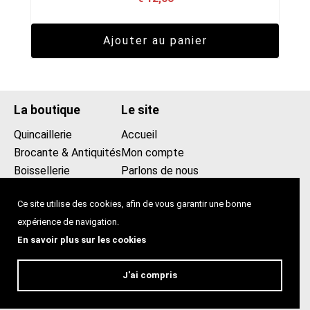
Ajouter au panier
La boutique
Le site
Quincaillerie
Accueil
Brocante & Antiquités
Mon compte
Boissellerie
Parlons de nous
Promotions
Contact
Ce site utilise des cookies, afin de vous garantir une bonne
0475439258
expérience de navigation.
lecomptoir2013@gmail.com
En savoir plus sur les cookies
Le comptoir
Rue blaes 99, 1000 Bruxelles
J'ai compris
© Quincaillerie & Lustrerie 2026