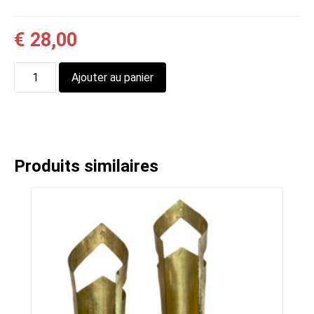
€
28,00
quantité
Ajouter au panier
de
Poignée
en
laiton
massif
Produits similaires