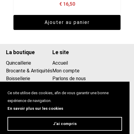
€
16,50
Ajouter au panier
La boutique
Le site
Quincaillerie
Accueil
Brocante & Antiquités
Mon compte
Boissellerie
Parlons de nous
Promotions
Contact
Ce site utilise des cookies, afin de vous garantir une bonne
0475439258
expérience de navigation.
lecomptoir2013@gmail.com
En savoir plus sur les cookies
Le comptoir
Rue blaes 99, 1000 Bruxelles
J'ai compris