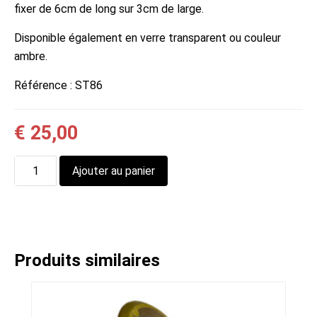
fixer de 6cm de long sur 3cm de large.
Disponible également en verre transparent ou couleur
ambre.
Référence :
ST86
€
25,00
quantité
Ajouter au panier
de
Poignée
de
porte
en
Produits similaires
zamak
et
verre