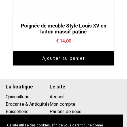
Poignée de meuble Style Louis XV en
laiton massif patiné
€
14,00
Ajouter au panier
La boutique
Le site
Quincaillerie
Accueil
Brocante & Antiquités
Mon compte
Boissellerie
Parlons de nous
Promotions
Contact
Ce site utilise des cookies, afin de vous garantir une bonne
0475439258