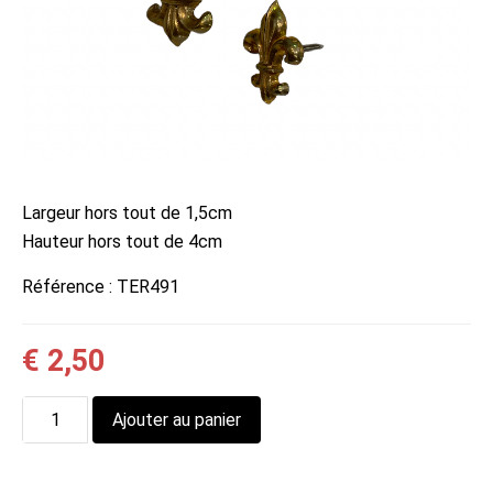
Largeur hors tout de 1,5cm
Hauteur hors tout de 4cm
Référence :
TER491
€
2,50
quantité
Ajouter au panier
de
Clous