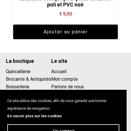
poli et PVC noir
€
9,50
Ajouter au panier
La boutique
Le site
Quincaillerie
Accueil
Brocante & Antiquités
Mon compte
Boissellerie
Parlons de nous
Promotions
Contact
Ce site utilise des cookies, afin de vous garantir une bonne
0475439258
expérience de navigation.
lecomptoir2013@gmail.com
En savoir plus sur les cookies
Le comptoir
Rue blaes 99, 1000 Bruxelles
J'ai compris